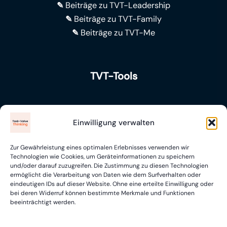
✎
Beiträge zu TVT-Leadership
✎
Beiträge zu TVT-Family
✎
Beiträge zu TVT-Me
TVT-Tools
Skillploy® (Performance)
Einwilligung verwalten
Questploy® (Recruiting)
Zur Gewährleistung eines optimalen Erlebnisses verwenden wir
Kontakt & Legal
Technologien wie Cookies, um Geräteinformationen zu speichern
und/oder darauf zuzugreifen. Die Zustimmung zu diesen Technologien
ermöglicht die Verarbeitung von Daten wie dem Surfverhalten oder
eindeutigen IDs auf dieser Website. Ohne eine erteilte Einwilligung oder
Kontakt
bei deren Widerruf können bestimmte Merkmale und Funktionen
beeinträchtigt werden.
Impressum
Datenschutz